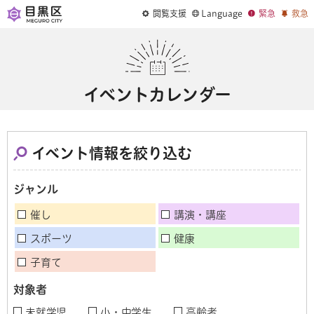
閲覧支援
Language
緊急
救急
イベントカレンダー
イベント情報を絞り込む
ジャンル
催し
講演・講座
スポーツ
健康
子育て
対象者
未就学児
小・中学生
高齢者