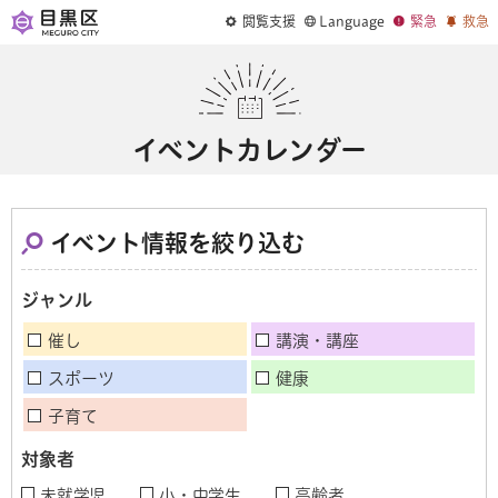
閲覧支援
Language
緊急
救急
イベントカレンダー
イベント情報を絞り込む
ジャンル
催し
講演・講座
スポーツ
健康
子育て
対象者
未就学児
小・中学生
高齢者