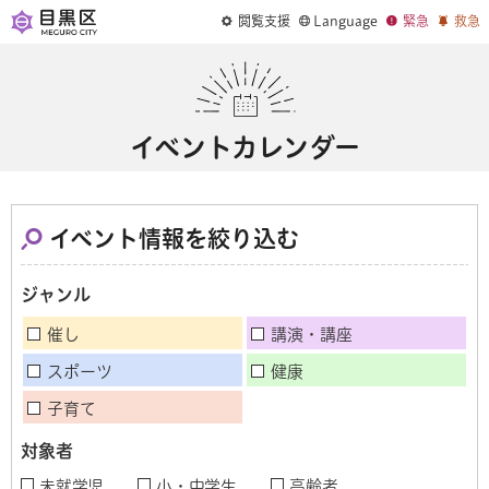
閲覧支援
Language
緊急
救急
イベントカレンダー
イベント情報を絞り込む
ジャンル
催し
講演・講座
スポーツ
健康
子育て
対象者
未就学児
小・中学生
高齢者