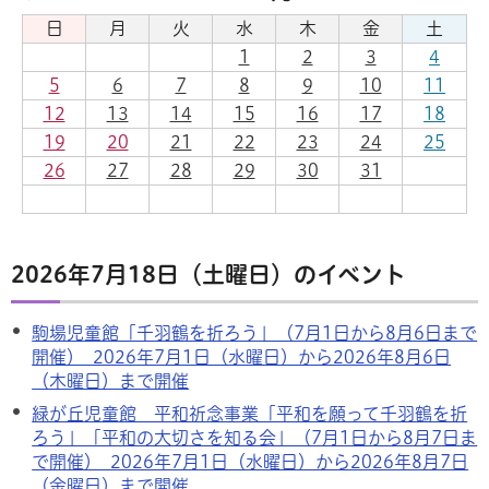
日
月
火
水
木
金
土
1
2
3
4
5
6
7
8
9
10
11
12
13
14
15
16
17
18
19
20
21
22
23
24
25
26
27
28
29
30
31
2026年7月18日（土曜日）のイベント
駒場児童館「千羽鶴を折ろう」（7月1日から8月6日まで
開催） 2026年7月1日（水曜日）から2026年8月6日
（木曜日）まで開催
緑が丘児童館 平和祈念事業「平和を願って千羽鶴を折
ろう」「平和の大切さを知る会」（7月1日から8月7日ま
で開催） 2026年7月1日（水曜日）から2026年8月7日
（金曜日）まで開催