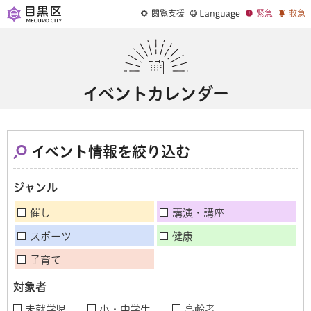
閲覧支援
Language
緊急
救急
イベントカレンダー
イベント情報を絞り込む
ジャンル
催し
講演・講座
スポーツ
健康
子育て
対象者
未就学児
小・中学生
高齢者