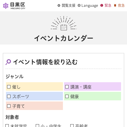
閲覧支援
Language
緊急
救急
イベントカレンダー
イベント情報を絞り込む
ジャンル
催し
講演・講座
スポーツ
健康
子育て
対象者
未就学児
小・中学生
高齢者