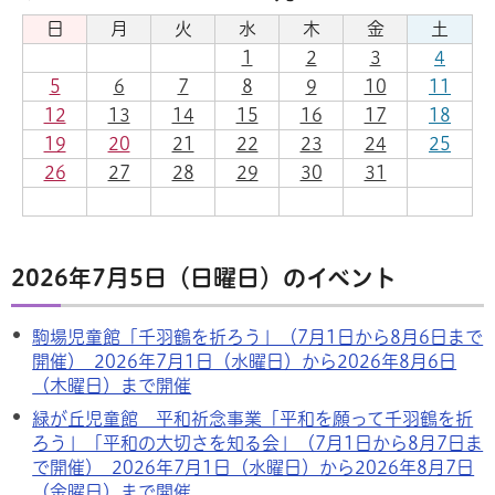
日
月
火
水
木
金
土
1
2
3
4
5
6
7
8
9
10
11
12
13
14
15
16
17
18
19
20
21
22
23
24
25
26
27
28
29
30
31
2026年7月5日（日曜日）のイベント
駒場児童館「千羽鶴を折ろう」（7月1日から8月6日まで
開催） 2026年7月1日（水曜日）から2026年8月6日
（木曜日）まで開催
緑が丘児童館 平和祈念事業「平和を願って千羽鶴を折
ろう」「平和の大切さを知る会」（7月1日から8月7日ま
で開催） 2026年7月1日（水曜日）から2026年8月7日
（金曜日）まで開催