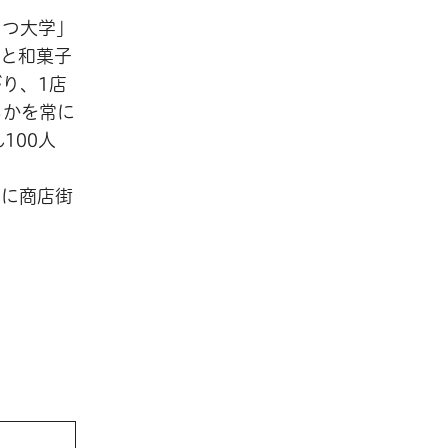
りつ大学」
茶と和菓子
り、1店
るかを常に
100人
手に商店街