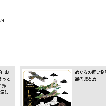
74
年 お
めぐろの歴史物
きっと
黒の鷹と馬
と探
お気に