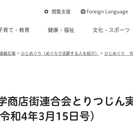
閲覧支援
Foreign
Language
子育て・教育
健康・福祉
文化・スポーツ
連載記事
>
ひとめぐり（めぐろで活躍する人を紹介）
>
ひとめぐり 令
学商店街連合会とりつじん
令和4年3月15日号）