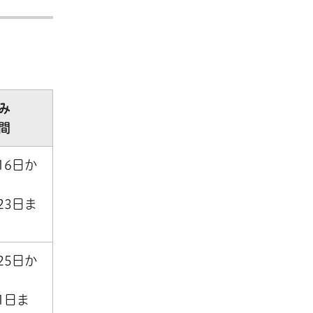
み
間
16日か
23日ま
25日か
1日ま