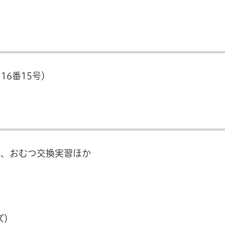
16番15号）
習、おむつ交換実習ほか
ズ）