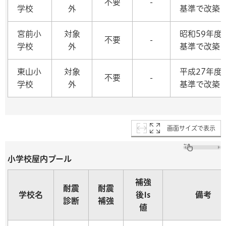
不要
-
学校
外
基準で改築
宮前小
対象
昭和59年度
不要
-
学校
外
基準で改築
東山小
対象
平成27年度
不要
-
学校
外
基準で改築
画面サイズで表示
小学校屋内プール
補強
耐震
耐震
学校名
後Is
備考
診断
補強
値