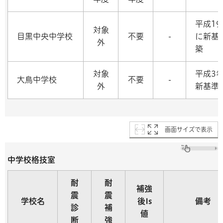
平成19
対象
目黒中央中学校
不要
-
に新基
外
築
対象
平成3
大鳥中学校
不要
-
外
新基準
画面サイズで表示
中学校格技室
耐
耐
補強
震
震
学校名
後Is
備考
診
補
値
断
強