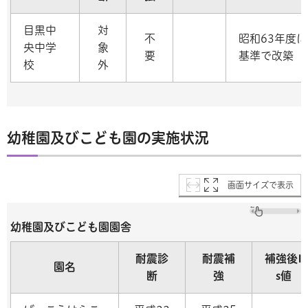
目黒中
対
不
昭和63年度
央中学
象
要
基準で改築
校
外
幼稚園及びこども園の実施状況
画面サイズで表示
幼稚園及びこども園園舎
耐震診
耐震補
補強後I
園名
断
強
s値