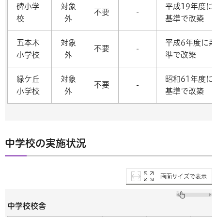
碑小学
対象
平成19年度に
不要
-
校
外
基準で改築
五本木
対象
平成6年度に新
不要
-
小学校
外
準で改築
緑ケ丘
対象
昭和61年度に
不要
-
小学校
外
基準で改築
中学校の実施状況
画面サイズで表示
中学校校舎