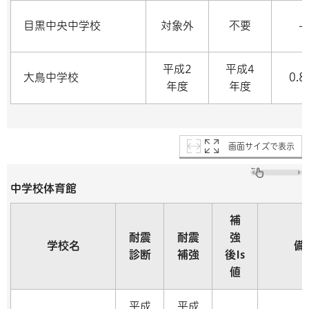
目黒中央中学校
対象外
不要
-
平成2
平成4
大鳥中学校
0.8
年度
年度
画面サイズで表示
中学校体育館
補
耐震
耐震
強
学校名
備
診断
補強
後Is
値
平成
平成