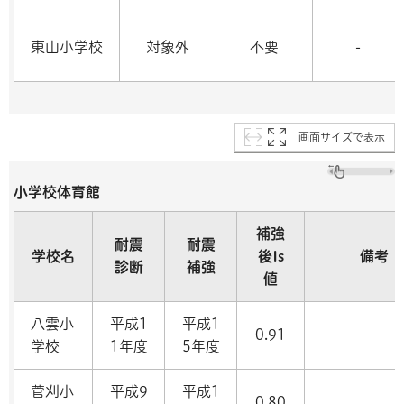
東山小学校
対象外
不要
-
画面サイズで表示
小学校体育館
補強
耐震
耐震
学校名
後Is
備考
診断
補強
値
八雲小
平成1
平成1
0.91
学校
1年度
5年度
菅刈小
平成9
平成1
0.80