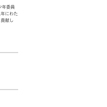
少年委員
永年にわた
に貢献し