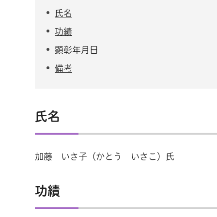
氏名
功績
顕彰年月日
備考
氏名
加藤 いさ子（かとう いさこ）氏
功績