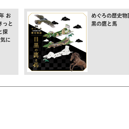
年 お
めぐろの歴史物
きっと
黒の鷹と馬
と探
お気に