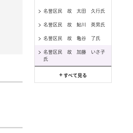
名誉区民 故 太田 久行氏
名誉区民 故 鮎川 英男氏
名誉区民 故 亀谷 了氏
名誉区民 故 加藤 いさ子
氏
すべて見る