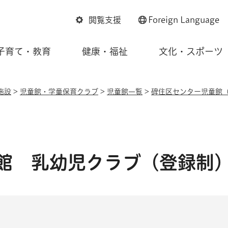
閲覧支援
Foreign
Language
子育て・教育
健康・福祉
文化・スポーツ
施設
>
児童館・学童保育クラブ
>
児童館一覧
>
碑住区センター児童館
館 乳幼児クラブ（登録制