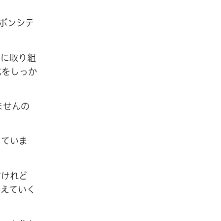
ーボンシテ
的に取り組
化をしっか
ませんの
じていま
すけれど
かえていく