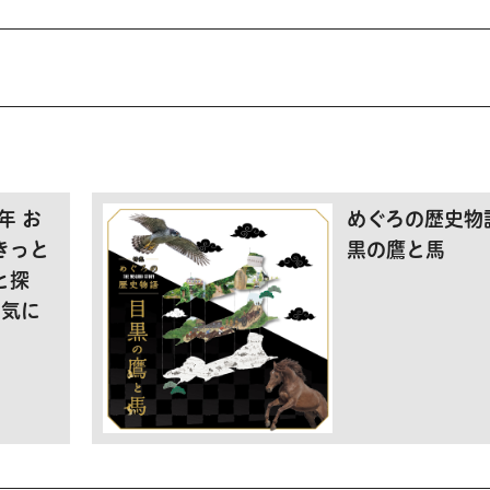
年 お
めぐろの歴史物
きっと
黒の鷹と馬
と探
お気に