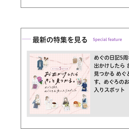
最新の特集を見る
めぐの日記5周
出かけしたら 
見つかる めぐ
す、めぐろの
入りスポット