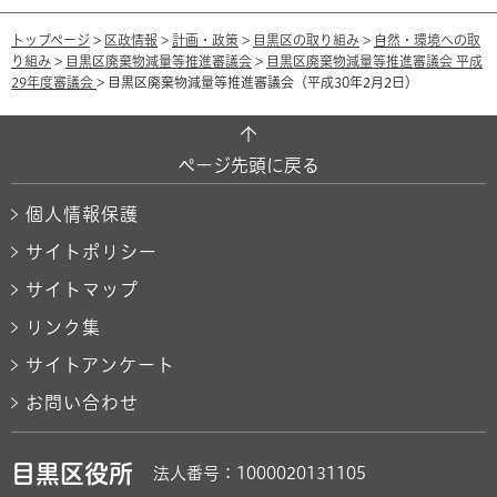
トップページ
>
区政情報
>
計画・政策
>
目黒区の取り組み
>
自然・環境への取
り組み
>
目黒区廃棄物減量等推進審議会
>
目黒区廃棄物減量等推進審議会 平成
29年度審議会
> 目黒区廃棄物減量等推進審議会（平成30年2月2日）
ページ先頭に戻る
個人情報保護
サイトポリシー
サイトマップ
リンク集
サイトアンケート
お問い合わせ
目黒区役所
法人番号：1000020131105