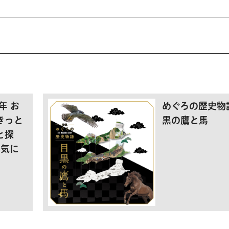
年 お
めぐろの歴史物
きっと
黒の鷹と馬
と探
お気に