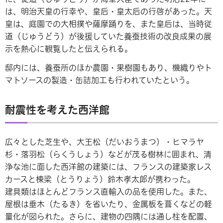
は、明治天皇の行幸や、皇后・皇太后の行啓があった。天
皇は、庭園での大相撲や薩摩踊りを、また皇后は、当時従
道（じゅうどう）が後援していた養蚕技術の改良成果の展
示を熱心に観覧したと伝えられる。
邸内には、養蚕所のほか農園・果樹園もあり、機織りやト
マトソースの製造・缶詰加工も行われていたという。
耐震性を考えた西洋館
広々とした芝生や、大王松（だいおうまつ）・ヒマラヤ
杉・落羽松（らくうしょう）などが茂る樹林に囲まれ、清
浄な池に面した西洋館の建築には、フランスの建築家レス
カースと棟梁（とうりょう）鈴木孝太郎が携わった。
建具類はほとんどフランス直輸入の品を使用した。また、
屋根は垂木（たるき）を省いたり、金属板を葺くなどの軽
量化が図られた。さらに、建物の四隅には通し柱を配置、