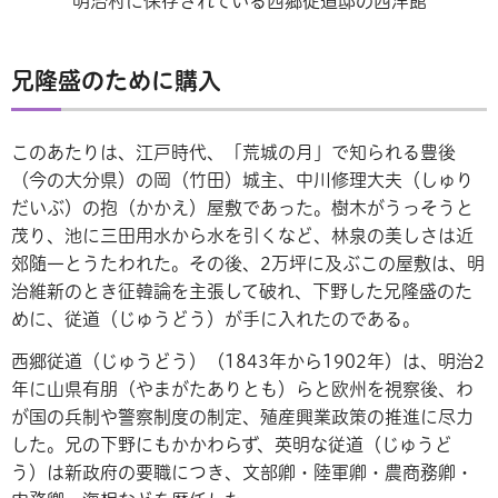
明治村に保存されている西郷従道邸の西洋館
兄隆盛のために購入
このあたりは、江戸時代、「荒城の月」で知られる豊後
（今の大分県）の岡（竹田）城主、中川修理大夫（しゅり
だいぶ）の抱（かかえ）屋敷であった。樹木がうっそうと
茂り、池に三田用水から水を引くなど、林泉の美しさは近
郊随一とうたわれた。その後、2万坪に及ぶこの屋敷は、明
治維新のとき征韓論を主張して破れ、下野した兄隆盛のた
めに、従道（じゅうどう）が手に入れたのである。
西郷従道（じゅうどう）（1843年から1902年）は、明治2
年に山県有朋（やまがたありとも）らと欧州を視察後、わ
が国の兵制や警察制度の制定、殖産興業政策の推進に尽力
した。兄の下野にもかかわらず、英明な従道（じゅうど
う）は新政府の要職につき、文部卿・陸軍卿・農商務卿・