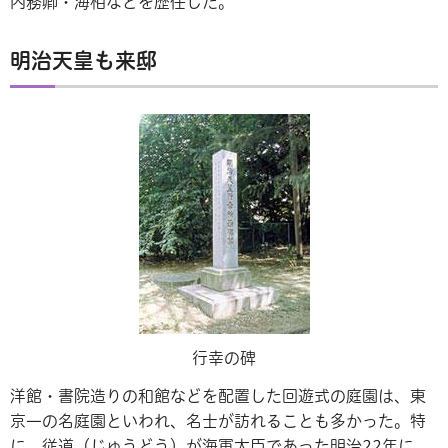
内務卿・海相などを歴任した。
明治天皇も来邸
行幸の碑
洋館・書院造りの和館などを配置した回遊式の庭園は、東
京一の名庭園といわれ、名士が訪れることも多かった。特
に、従道（じゅうどう）が海軍大臣であった明治22年に