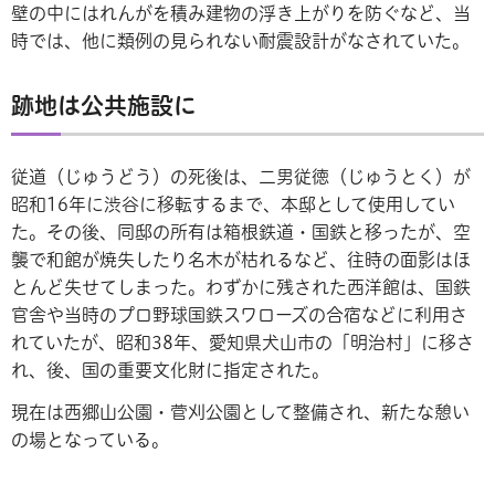
壁の中にはれんがを積み建物の浮き上がりを防ぐなど、当
時では、他に類例の見られない耐震設計がなされていた。
跡地は公共施設に
従道（じゅうどう）の死後は、二男従徳（じゅうとく）が
昭和16年に渋谷に移転するまで、本邸として使用してい
た。その後、同邸の所有は箱根鉄道・国鉄と移ったが、空
襲で和館が焼失したり名木が枯れるなど、往時の面影はほ
とんど失せてしまった。わずかに残された西洋館は、国鉄
官舎や当時のプロ野球国鉄スワローズの合宿などに利用さ
れていたが、昭和38年、愛知県犬山市の「明治村」に移さ
れ、後、国の重要文化財に指定された。
現在は西郷山公園・菅刈公園として整備され、新たな憩い
の場となっている。