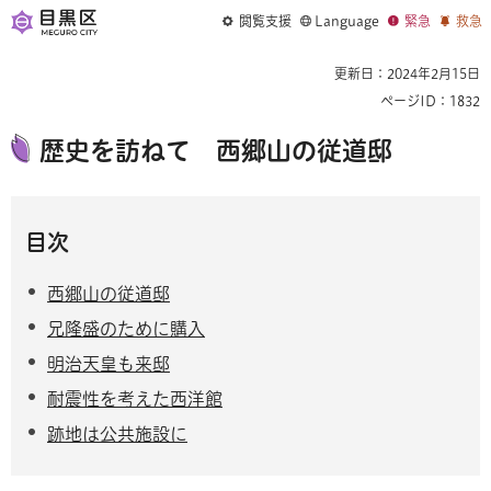
閲覧支援
Language
緊急
救急
更新日：2024年2月15日
ページID：1832
歴史を訪ねて 西郷山の従道邸
目次
西郷山の従道邸
兄隆盛のために購入
明治天皇も来邸
耐震性を考えた西洋館
跡地は公共施設に