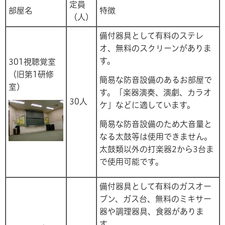
定員
部屋名
特徴
（人）
備付器具として有料のステレ
オ、無料のスクリーンがありま
す。
301視聴覚室
（旧第1研修
簡易な防音設備のあるお部屋で
室）
す。「楽器演奏、演劇、カラオ
30人
ケ」などに適しています。
簡易な防音設備のため大音量と
なる太鼓等は使用できません。
太鼓類以外の打楽器2から3台ま
で使用可能です。
備付器具として有料のガスオー
ブン、ガス台、無料のミキサー
器や調理器具、食器がありま
す。