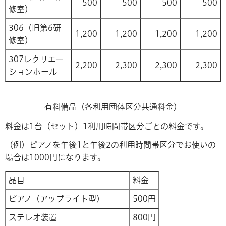
500
500
500
500
修室）
306（旧第6研
1,200
1,200
1,200
1,200
修室）
307レクリエー
2,200
2,300
2,300
2,300
ションホール
有料備品（各利用団体区分共通料金）
料金は1台（セット）1利用時間帯区分ごとの料金です。
（例）ピアノを午後1と午後2の利用時間帯区分でお使いの
場合は1000円になります。
品目
料金
ピアノ（アップライト型）
500円
ステレオ装置
800円