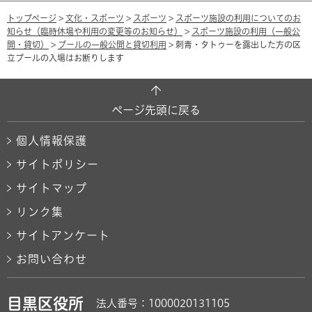
トップページ
>
文化・スポーツ
>
スポーツ
>
スポーツ施設の利用についてのお
知らせ（臨時休場や利用の変更等のお知らせ）
>
スポーツ施設の利用（一般公
開・貸切）
>
プールの一般公開と貸切利用
> 刺青・タトゥーを露出した方の区
立プールの入場はお断りします
ページ先頭に戻る
個人情報保護
サイトポリシー
サイトマップ
リンク集
サイトアンケート
お問い合わせ
目黒区役所
法人番号：1000020131105