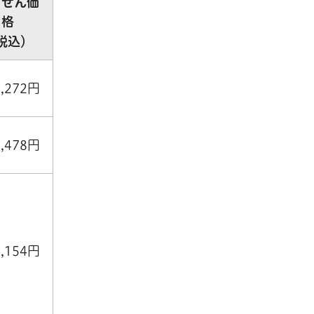
っせん価
格
税込）
3,272円
3,478円
4,154円