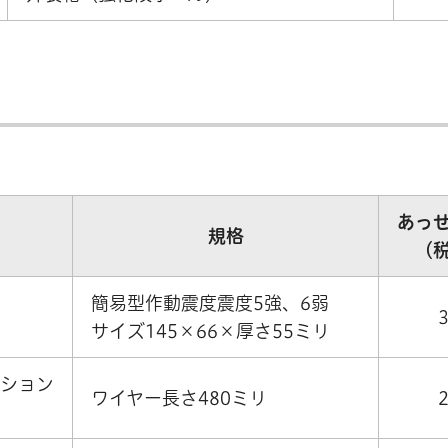
あっ
規格
（
簡易型作動震度震度5強、6弱
サイズ145×66×厚さ55ミリ
プション
ワイヤー長さ480ミリ