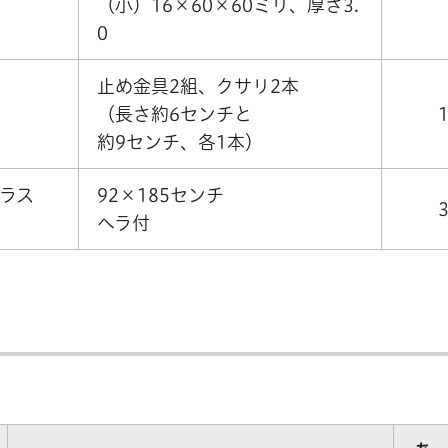
（小）16×60×60ミリ、厚さ3.
0
止め金具2組、クサリ2本
（長さ約6センチと
約9センチ、各1本）
ラス
92×185センチ
ヘラ付