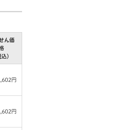
せん価
格
税込）
8,602円
8,602円