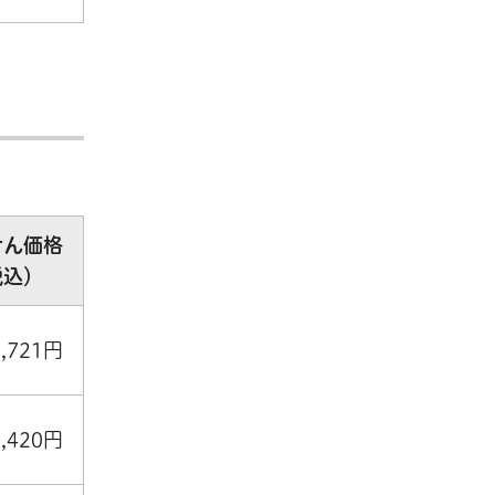
せん価格
税込）
3,721円
2,420円