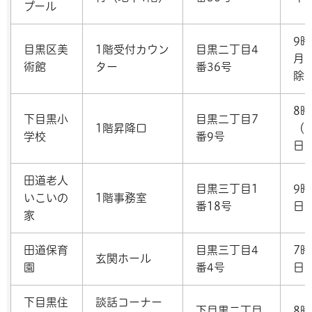
プール
9時
目黒区美
1階受付カウン
目黒二丁目4
月
術館
ター
番36号
除
8時
下目黒小
目黒二丁目7
1階昇降口
（
学校
番9号
日
田道老人
目黒三丁目1
9
いこいの
1階事務室
番18号
日
家
田道保育
目黒三丁目4
7時
玄関ホール
園
番4号
日
下目黒住
談話コーナー
下目黒二丁目
8時