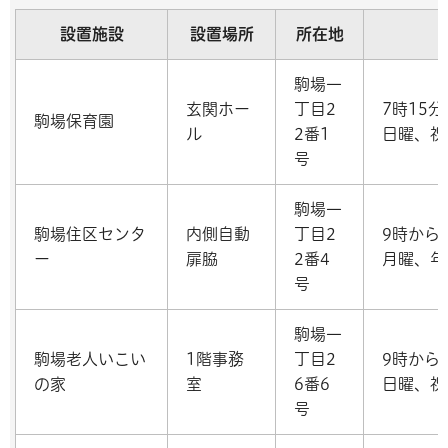
設置施設
設置場所
所在地
駒場一
玄関ホー
丁目2
7時15分
駒場保育園
ル
2番1
日曜、祝
号
駒場一
駒場住区センタ
内側自動
丁目2
9時から
ー
扉脇
2番4
月曜、年
号
駒場一
駒場老人いこい
1階事務
丁目2
9時から
の家
室
6番6
日曜、祝
号