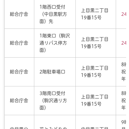
1階西口受付
上目黒二丁目
総合庁舎
（中目黒駅方
24
19番15号
面）先
1階東口（駒沢
上目黒二丁目
総合庁舎
通リバス停方
24
19番15号
面）
8
上目黒二丁目
総合庁舎
2階駐車場口
祝
19番15号
年
3階南口受付
8
上目黒二丁目
総合庁舎
（駒沢通リ方
祝
19番15号
面）
年
9