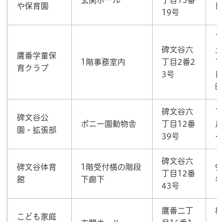
や保育園
19号
1
碑文谷六
鷹番学童保
1階事務室内
丁目2番2
1
育クラブ
3号
碑文谷六
1
碑文谷公
ポニー園動物舎
丁目12番
園・拡張部
39号
碑文谷六
碑文谷体育
1階受付横の階段
9
丁目12番
館
下廊下
43号
鷹番二丁
8
こども家庭