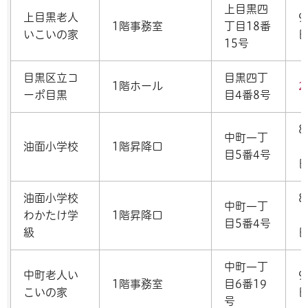
上目黒四
上目黒老人
9
1階事務室
丁目18番
いこいの家
15号
目黒区立コ
目黒四丁
1階ホール
2
ーポ目黒
目4番8号
8
中町一丁
油面小学校
1階昇降口
目5番4号
油面小学校
8
中町一丁
わかたけ学
1階昇降口
目5番4号
級
中町一丁
中町老人い
9
1階事務室
目6番19
こいの家
号