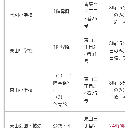
青葉台
8時15
1階昇降
三丁目
菅刈小学校
日のみ）
口
3番26
日曜、祝
号
東山一
8時15
1階昇降
丁目2
東山中学校
日のみ）
口
4番31
日曜、祝
号
（1） 1
東山二
階事務室
8時15
丁目2
東山小学校
前
日のみ）
4番25
（2）
日曜、祝
号
体育館
東山三
東山公園・拡張
公衆トイ
丁目2
24時間