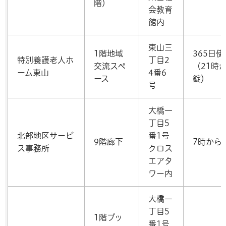
階）
会教育
館内
東山三
1階地域
365日
特別養護老人ホ
丁目2
交流スペ
（21時
ーム東山
4番6
ース
錠）
号
大橋一
丁目5
北部地区サービ
番1号
9階廊下
7時から
ス事務所
クロス
エアタ
ワー内
大橋一
丁目5
1階ブッ
番1号