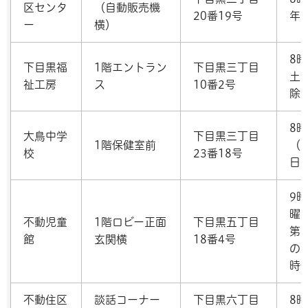
区センタ
（自動販売機
20番19号
年
ー
横）
8時
下目黒福
1階エントラン
下目黒三丁目
土
祉工房
ス
10番2号
除
8時
大鳥中学
下目黒三丁目
1階保健室前
（
校
23番18号
日
9
曜
不動児童
1階ロビー正面
下目黒五丁目
第
館
玄関横
18番4号
の
時
不動住区
談話コーナー
下目黒六丁目
8時