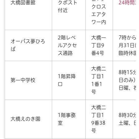
大橋図書館
クポスト
24時間
クロス
付近
エアタ
ワー内
2階レベ
大橋一
7時から
オーパス夢ひろ
ルアクセ
丁目9
月31日
ば
ス通路
番4号
臨時休園
大橋二
8時15
1階昇降
丁目1
第一中学校
日のみ）
口
1番1
日曜、祝
号
大橋二
1階事務
丁目1
8時30
大橋えのき園
室
9番38
土曜、日
号