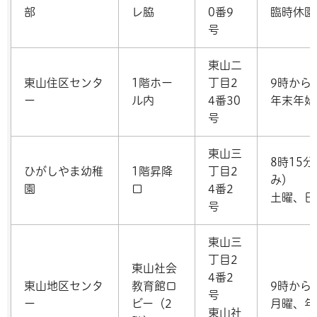
部
レ脇
0番9
臨時休園
号
東山二
東山住区センタ
1階ホー
丁目2
9時から
ー
ル内
4番30
年末年始
号
東山三
8時15
ひがしやま幼稚
1階昇降
丁目2
み）
園
口
4番2
土曜、日
号
東山三
丁目2
東山社会
4番2
東山地区センタ
教育館ロ
9時から
号
ー
ビー（2
月曜、年
東山社