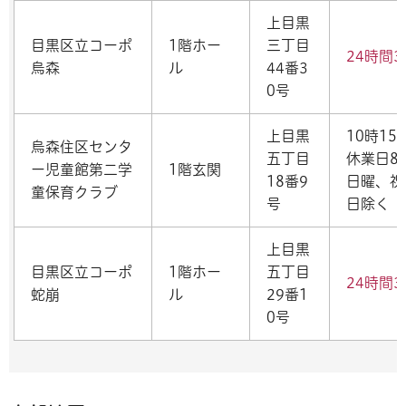
上目黒
目黒区立コーポ
1階ホー
三丁目
24時間
烏森
ル
44番3
0号
上目黒
10時1
烏森住区センタ
五丁目
休業日8
ー児童館第二学
1階玄関
18番9
日曜、祝
童保育クラブ
号
日除く
上目黒
目黒区立コーポ
1階ホー
五丁目
24時間
蛇崩
ル
29番1
0号