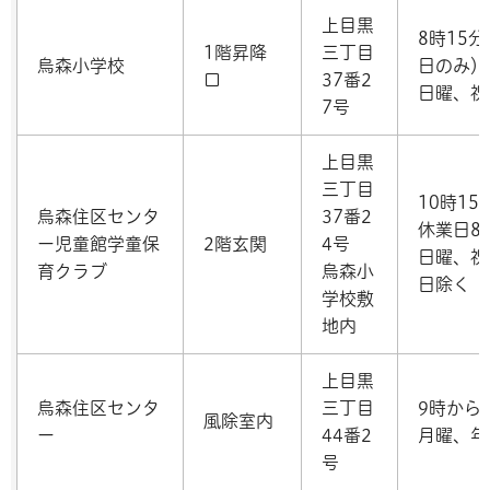
上目黒
8時15
1階昇降
三丁目
烏森小学校
日のみ）
口
37番2
日曜、祝
7号
上目黒
三丁目
10時1
烏森住区センタ
37番2
休業日8
ー児童館学童保
2階玄関
4号
日曜、祝
育クラブ
烏森小
日除く
学校敷
地内
上目黒
烏森住区センタ
三丁目
9時から
風除室内
ー
44番2
月曜、年
号