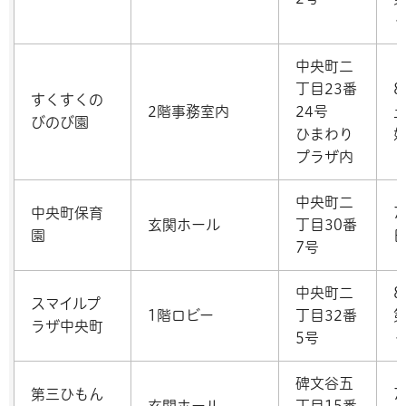
中央町二
丁目23番
8
すくすくの
2階事務室内
24号
びのび園
ひまわり
プラザ内
中央町二
中央町保育
7
玄関ホール
丁目30番
園
7号
中央町二
8
スマイルプ
1階ロビー
丁目32番
ラザ中央町
5号
碑文谷五
第三ひもん
7
玄関ホール
丁目15番