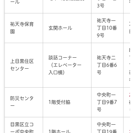
ール
3号
祐天寺一
祐天寺保育
7
玄関ホール
丁目10番
園
9号
8
談話コーナー
祐天寺二
1
上目黒住区
（エレベーター
丁目6番6
センター
入口横）
号
中央町一
2
防災センタ
1階受付脇
丁目9番7
ー
号
目黒区立コ
中央町一
ーポ中央町
1階ホール
丁目19番
2