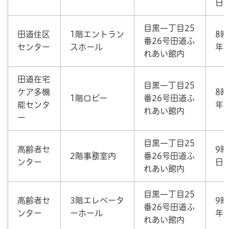
日
目黒一丁目25
田道住区
1階エントラン
8時
番26号田道ふ
センター
スホール
年
れあい館内
田道在宅
目黒一丁目25
ケア多機
8時
1階ロビー
番26号田道ふ
能センタ
年
れあい館内
ー
目黒一丁目25
高齢者セ
9
2階事務室内
番26号田道ふ
ンター
日
れあい館内
目黒一丁目25
高齢者セ
3階エレベータ
9
番26号田道ふ
ンター
ーホール
年
れあい館内