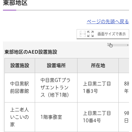
東部地区
ページの先頭へ戻る
画面サイズで表示
東部地区のAED設置施設
設置施設
設置場所
所在地
中目黒GTプラ
中目黒駅
上目黒二丁目
8時
ザエントラン
前図書館
1番3号
年
ス（地下1階）
上二老人
上目黒二丁目
9
いこいの
1階事務室
10番4号
日
家