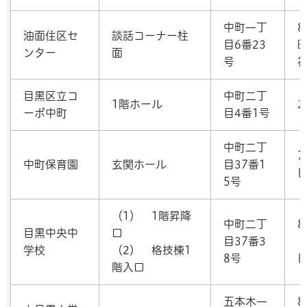
中町一丁
8
油面住区セ
談話コーナー柱
目6番23
曜
ンター
面
号
目黒区立コ
中町二丁
1階ホール
2
ーポ中町
目4番1号
中町二丁
7
中町保育園
玄関ホール
目37番1
5号
（1） 1階昇降
中町二丁
8
目黒中央中
口
目37番3
学校
（2） 格技棟1
8号
階入口
五本木一
8