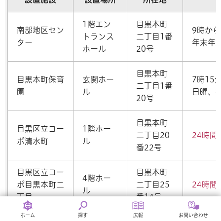
1階エン
目黒本町
南部地区セン
9時から
トランス
二丁目1番
ター
年末年
ホール
20号
目黒本町
目黒本町保育
玄関ホー
7時15
二丁目1番
園
ル
日曜、
20号
目黒本町
目黒区立コー
1階ホー
二丁目20
24時間
ポ清水町
ル
番22号
目黒区立コー
目黒本町
4階ホー
ポ目黒本町二
二丁目25
24時間
ル
丁目
番14号
ホーム
探す
広報
お問い合わせ