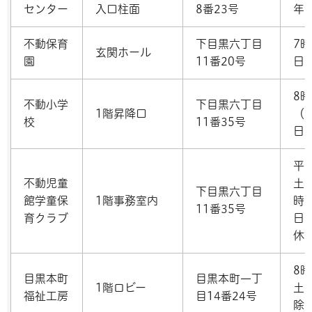
センター
入口柱面
8番23号
年
不動保育
下目黒六丁目
7時
玄関ホール
園
11番20号
日
8時
不動小学
下目黒六丁目
1階昇降口
（
校
11番35号
日
平
不動児童
土
下目黒六丁目
館学童保
1階事務室内
時
11番35号
育クラブ
日
休
8時
目黒本町
目黒本町一丁
1階ロビー
土
福祉工房
目14番24号
除