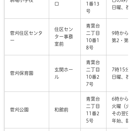
口
1番13
日曜、祝
号
青葉台
住区セン
菅刈住区センタ
二丁目
9時から
ター事務
ー
10番1
第2・第
室前
8号
青葉台
玄関ホー
二丁目
7時15分
菅刈保育園
ル
10番2
日曜、祝
7号
青葉台
6時から
二丁目
火曜（火
菅刈公園
和館前
11番2
その翌日
5号
年始、臨