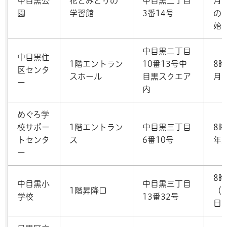
中目黒公
花とみどりの
中目黒二丁目
月
園
学習館
3番14号
の
始
中目黒二丁目
中目黒住
1階エントラン
10番13号中
8時
区センタ
スホール
目黒スクエア
月
ー
内
めぐろ学
校サポー
1階エントラン
中目黒三丁目
8時
トセンタ
ス
6番10号
年
ー
8時
中目黒小
中目黒三丁目
1階昇降口
（
学校
13番32号
日