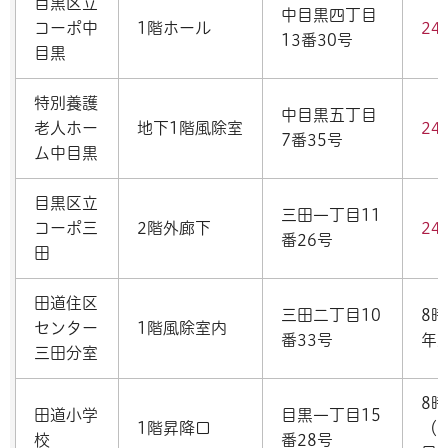
目黒区立
中目黒四丁目
コーポ中
1階ホール
24
13番30号
目黒
特別養護
中目黒五丁目
老人ホー
地下1階風除室
24
7番35号
ム中目黒
目黒区立
三田一丁目11
コーポ三
2階外廊下
24
番26号
田
田道住区
三田二丁目10
8時
センター
1階風除室内
番33号
年
三田分室
8時
田道小学
目黒一丁目15
1階昇降口
（
校
番28号