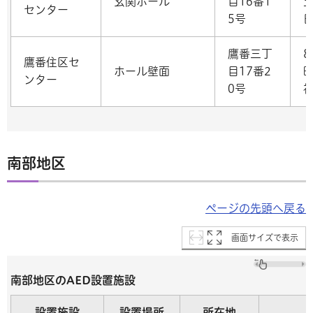
玄関ホール
目16番1
センター
5号
鷹番三丁
8
鷹番住区セ
ホール壁面
目17番2
曜
ンター
0号
南部地区
ページの先頭へ戻る
画面サイズで表示
南部地区のAED設置施設
設置施設
設置場所
所在地