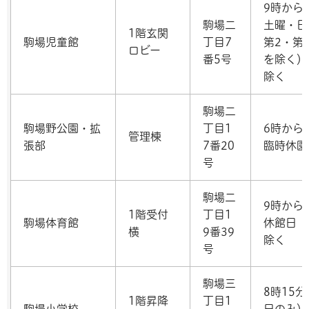
9時から
駒場二
土曜・日
1階玄関
駒場児童館
丁目7
第2・第
ロビー
番5号
を除く）
除く
駒場二
駒場野公園・拡
丁目1
6時から
管理棟
張部
7番20
臨時休園
号
駒場二
9時から
1階受付
丁目1
駒場体育館
休館日（
横
9番39
除く
号
駒場三
8時15
1階昇降
丁目1
駒場小学校
日のみ）