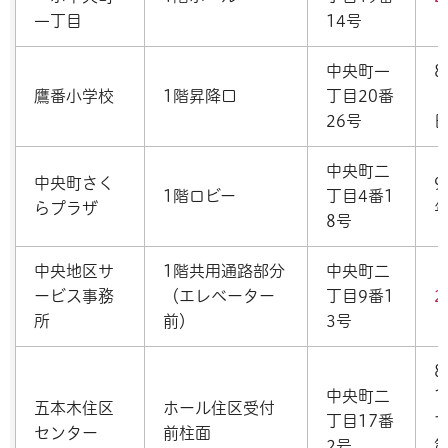
一丁目
14号
中央町一
8
鷹番小学校
1階昇降口
丁目20番
26号
中央町二
中央町さく
1階ロビー
丁目4番1
らプラザ
8号
中央地区サ
1階共用通路部分
中央町二
ービス事務
（エレベーター
丁目9番1
2
所
前）
3号
8
中央町二
1
五本木住区
ホール住区受付
丁目17番
センター
前柱面
2号