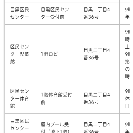
目黒区民
目黒区民セン
目黒二丁目4
9
センター
ター受付前
番36号
年
9
時
区民セン
土
目黒二丁目4
ター児童
1階ロビー
9
番36号
館
第
の
時
区民セン
9
1階体育館受付
目黒二丁目4
ター体育
休
前
番36号
館
日
目黒区民
屋内プール受
目黒二丁目4
9
センター
付（地下1階）
番36号
年