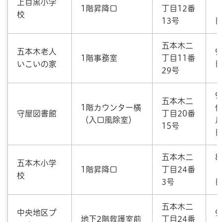
上目黒小学
1階昇降口
丁目12番
校
13号
五本木二
五本木老人
9
1階事務室
丁目11番
いこいの家
29号
五本木二
1階カウンター横
守屋図書館
丁目20番
（入口風除室）
15号
五本木二
8
五本木小学
1階昇降口
丁目24番
校
3号
五本木二
中央地区プ
9
地下2階救護室前
丁目24番