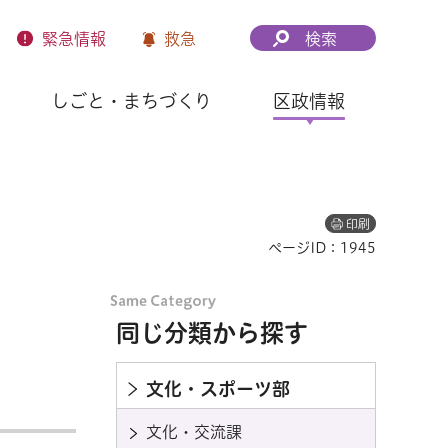
緊急
情報
救急
検索
しごと・まちづくり
区政情報
印刷
ページID：1945
同じ分類から探す
文化・スポーツ部
文化・交流課