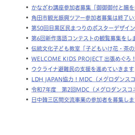
かなざわ講座参加者募集「御御御付と腸を
角田市観光振興ツアー参加者募集は終了い
第50回目黒区民まつりのポスターデザイ
第6回新作落語コンテストの観覧募集をし
伝統文化子ども教室「子どもいけ花・茶の
WELCOME KIDS PROJECT 出張
ウクライナ避難民の支援を進めていきます
LDH JAPAN協力！MDC（メグロダン
令和7年度 第2回MDC（メグロダンス
日中韓三区間交流事業の参加者を募集しま