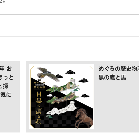
29
年 お
めぐろの歴史物
きっと
黒の鷹と馬
と探
お気に