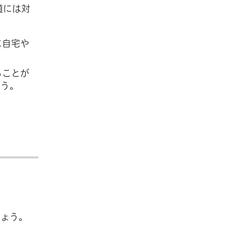
道には対
に自宅や
ることが
ょう。
しょう。