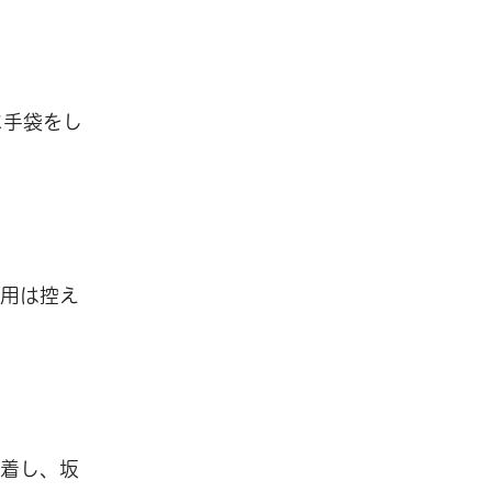
に手袋をし
利用は控え
装着し、坂