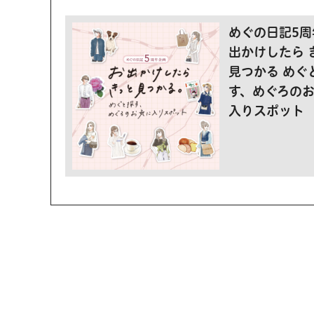
めぐの日記5周
出かけしたら 
見つかる めぐ
す、めぐろの
入りスポット