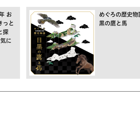
年 お
めぐろの歴史物
きっと
黒の鷹と馬
と探
お気に