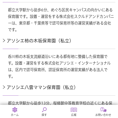
都立大学駅から徒歩6分、めぐろ区民キャンパスの向かいにある
保育園です。設置・運営をする株式会社スクルドアンドカンパニ
ーは、東京都・千葉県等で認可保育所等の運営実績がある会社
です。
アソシエ柿の木坂保育園（私立）
呑川柿の木坂支流緑道沿いにある都有地に整備した保育園で
す。設置・運営をする株式会社アソシエ・インターナショナル
は、区内で認可保育所、認証保育所の運営実績がある法人で
す。
アソシエ八雲ママン保育園（私立）
都立大学駅から徒歩13分、桜修館中等教育学校の近くにある保
育園です。令和2年4月に認証保育所から認可保育所に移行する
ホーム
探す
広報
お問い合わせ
ものです。設置・運営する株式会社アソシエ・インターナショ