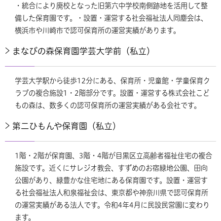
・統合により廃校となった旧第六中学校南側跡地を活用して整
備した保育園です。・設置・運営する社会福祉法人同塵会は、
横浜市や川崎市で認可保育所の運営実績があります。
まなびの森保育園学芸大学前（私立）
学芸大学駅から徒歩12分にある、保育所・児童館・学童保育ク
ラブの複合施設1・2階部分です。設置・運営する株式会社こど
もの森は、数多くの認可保育所の運営実績がある会社です。
第二ひもんや保育園（私立）
1階・2階が保育園、3階・4階が目黒区立高齢者福祉住宅の複合
施設です。近くにサレジオ教会、すずめのお宿緑地公園、田向
公園があり、緑豊かな住宅地にある保育園です。設置・運営す
る社会福祉法人和泉福祉会は、東京都や神奈川県で認可保育所
の運営実績がある法人です。令和4年4月に民設民営園に変わり
ます。