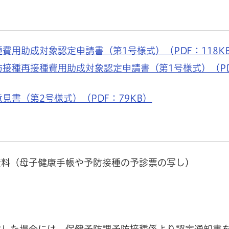
費用助成対象認定申請書（第1号様式）（PDF：118K
接種再接種費用助成対象認定申請書（第1号様式）（P
書（第2号様式）（PDF：79KB）
資料（母子健康手帳や予防接種の予診票の写し）
定した場合には、保健予防課予防接種係より認定通知書