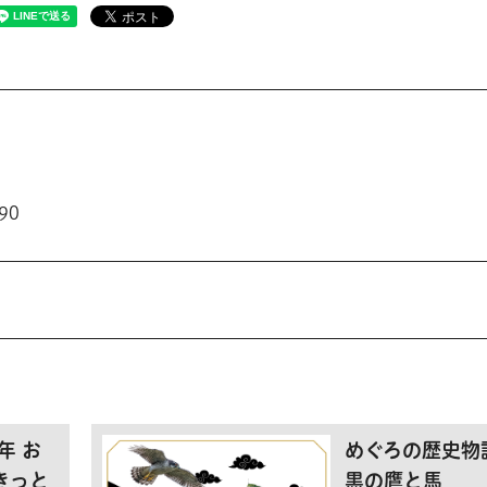
90
年 お
めぐろの歴史物
きっと
黒の鷹と馬