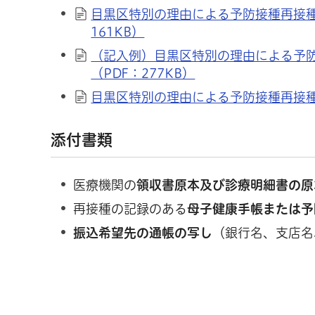
目黒区特別の理由による予防接種再接種
161KB）
（記入例）目黒区特別の理由による予
（PDF：277KB）
目黒区特別の理由による予防接種再接種費
添付書類
医療機関の
領収書原本及び診療明細書の原
再接種の記録のある
母子健康手帳または予
振込希望先の通帳の写し
（銀行名、支店名