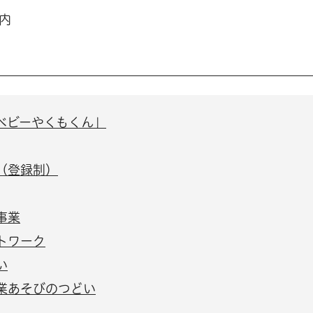
内
ベビーやくもくん」
（登録制）
事業
トワーク
い
業あそびのつどい