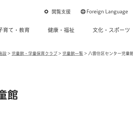
閲覧支援
Foreign
Language
子育て・教育
健康・福祉
文化・スポーツ
施設
>
児童館・学童保育クラブ
>
児童館一覧
> 八雲住区センター児童
童館