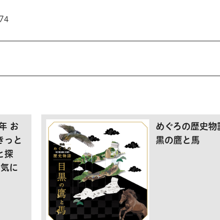
74
年 お
めぐろの歴史物
きっと
黒の鷹と馬
と探
お気に