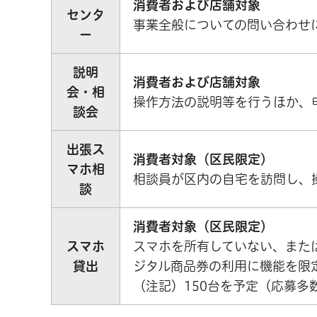
消費者および店舗対象
センタ
事業全般についての問い合わせ
ー
説明
消費者および店舗対象
会・相
操作方法の説明等を行うほか、
談会
出張ス
消費者対象（区民限定）
マホ相
相談員が区内の自宅を訪問し、
談
消費者対象（区民限定）
スマホ
スマホを所有していない、また
貸出
ジタル商品券の利用に機能を限
（注記）150台を予定（応募多