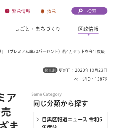
緊急
情報
救急
検索
しごと・まちづくり
区政情報
品券」（プレミアム率30パーセント）約4万セットを今年度最
更新日：2023年10月23日
印刷
ページID：13879
ミア
同じ分類から探す
発売
目黒区報道ニュース 令和5
ざま
年度分