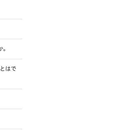
か。
とはで