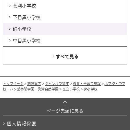
菅刈小学校
下目黒小学校
碑小学校
中目黒小学校
すべて見る
トップページ
>
施設案内
>
ジャンルで探す
>
教育・子育て施設
>
小学校・中学
校・八ヶ岳林間学園・興津自然学園
>
区立小学校
> 碑小学校
ページ先頭に戻る
個人情報保護