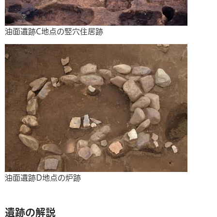
油面遺跡C地点の竪穴住居跡
油面遺跡D地点の炉跡
遺跡の解説