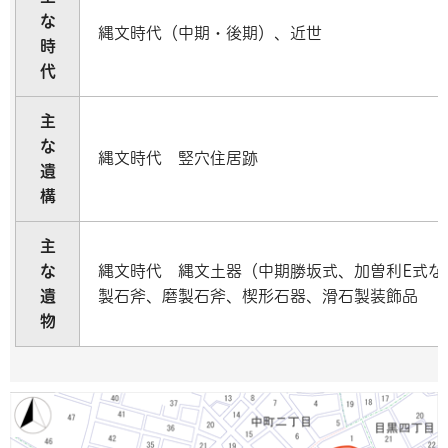
な
縄文時代（中期・後期）、近世
時
代
主
な
縄文時代 竪穴住居跡
遺
構
主
な
縄文時代 縄文土器（中期勝坂式、加曽利E式な
遺
製石斧、磨製石斧、楔形石器、滑石製装飾品
物