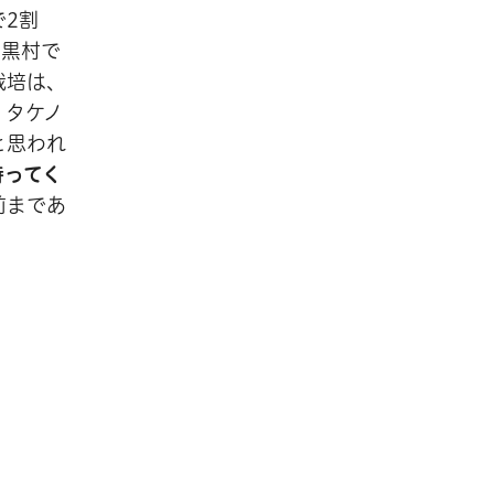
2割
目黒村で
栽培は、
、タケノ
と思われ
待ってく
前まであ