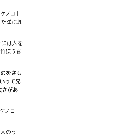
ケノコ」
った溝に埋
きには人を
を竹ぼうき
るのをさし
いって兄
太さがあ
ケノコ
収入のう