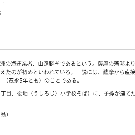
布
砲洲の海運業者、山路勝孝であるという。薩摩の藩邸よ
植えたのが初めといわれている。一説には、薩摩から直
）（寛永5年とも）のことである。
一丁目、後地（うしろじ）小学校そば）に、子孫が建て
竹翁）
。