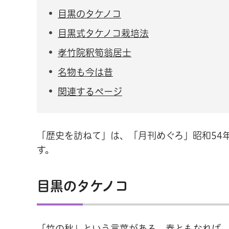
目黒のタケノコ
目黒式タケノコ栽培法
孝竹院釈筍翁居士
名物も今は昔
関連するページ
「歴史を訪ねて」は、「月刊めぐろ」昭和54
す。
目黒のタケノコ
「竹の秋」という言葉がある。春ともなれば