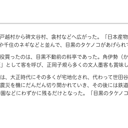
は戸越村から碑文谷村、衾村などへ広がった。「日本産
や千住のネギなどと並んで、目黒のタケノコがあげられ
一役買ったのは、目黒不動前の料亭であった。角伊勢（
飯」として客を呼び、正岡子規ら多くの文人墨客も賞味
林は、大正時代にその多くが宅地化され、代わって世田
大震災を機にだんだん切り開かれていき、その後には鉄
公園などにわずかに残るだけとなった。「目黒のタケノ