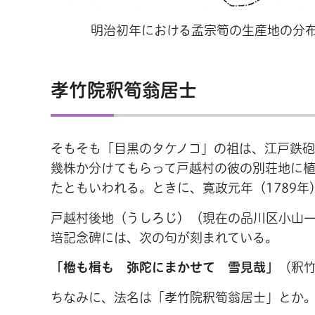
明治初年における孟宗筍の生産地の分
孝竹院釈筍翁居士
そもそも「目黒のタケノコ」の祖は、江戸鉄
幾株か分けてもらって戸越村の彼の別荘地に
たともいわれる。ときに、寛政元年（1789年
戸越村後地（うしろじ）（現在の品川区小山
培記念碑には、次の句が刻まれている。
「櫓も楫も 弥陀にまかせて 雪見哉」
（釈
ちなみに、法名は「孝竹院釈筍翁居士」とか