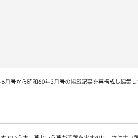
年6月号から昭和60年3月号の掲載記事を再構成し編集
、木という木、草という草が若葉を出すのに、竹は古い