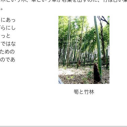
る。
ちにあっ
がらにし
もっと
けではな
ための
たのであ
筍と竹林