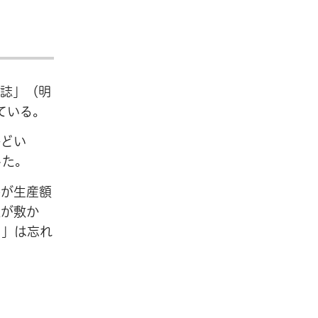
物誌」（明
ている。
かどい
した。
谷が生産額
道が敷か
コ」は忘れ