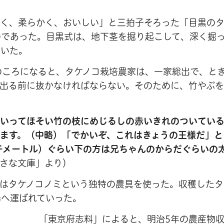
く、柔らかく、おいしい」と三拍子そろった「目黒のタ
のであった。目黒式は、地下茎を掘り起こして、深く掘
ていた。
のころになると、タケノコ栽培農家は、一家総出で、と
に出る前に抜かなければならない。そのために、竹やぶ
。
といってほそい竹の枝にめじるしの赤いきれのついてい
ます。（中略）「でかいぞ、これはきょうの王様だ」と
チメートル）ぐらい下の方は兄ちゃんのからだぐらいの
小さな文庫」より）
はタケノコノミという独特の農具を使った。収穫したタ
場へ運ばれていった。
「東京府志料」によると、明治5年の農産物