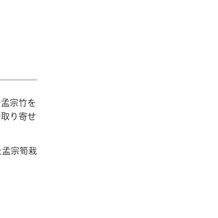
り孟宗竹を
接取り寄せ
た孟宗筍栽