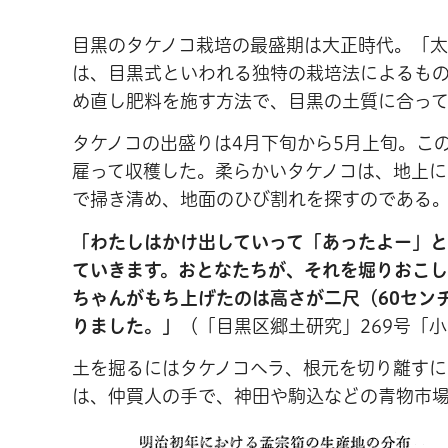
目黒のタケノコ栽培の最盛期は大正時代。「太
は、目黒式といわれる独特の栽培法によるも
め直し肥料を施す方法で、目黒の土質に合っ
タケノコの出盛りは4月下旬から5月上旬。こ
雇って収穫した。柔らかいタケノコは、地上
で掃き清め、地面のひび割れを探すのである
「わたしはかけ出していって「あったよー」
ていきます。おとなたちが、それを堀りおこし
ちゃんがもち上げたのは高さが二尺（60セン
りました。」
（「目黒区郷土研究」269号「
土を掘るにはタケノコヘラ、根元を切り離すに
は、仲買人の手で、神田や駒込などの青物市