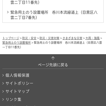
雲二丁目11番先）
緊急用土のう設置場所 呑川本流緑道上（目黒区八
雲二丁目7番先）
トップページ
>
防災・安全
>
防災・災害対策
>
さまざまな災害
>
大雨・強風
>
緊急用土のう設置場所
> 緊急用土のう設置場所 呑川本流緑道上（目黒区八雲
一丁目11番先）
ページ先頭に戻る
個人情報保護
サイトポリシー
サイトマップ
リンク集