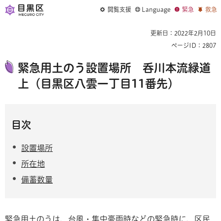
閲覧支援
Language
緊急
救急
更新日：2022年2月10日
ページID：2807
緊急用土のう設置場所 呑川本流緑道
上（目黒区八雲一丁目11番先）
目次
設置場所
所在地
備蓄数量
緊急用土のうは、台風・集中豪雨時などの緊急時に、区民