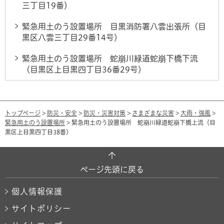
三丁目19番）
緊急用土のう設置場所 目黒消防署八雲出張所（目
黒区八雲三丁目29番14号）
緊急用土のう設置場所 蛇崩川緑道蛇崩下橋下流
（目黒区上目黒四丁目36番29号）
トップページ
>
防災・安全
>
防災・災害対策
>
さまざまな災害
>
大雨・強風
>
緊急用土のう設置場所
> 緊急用土のう設置場所 蛇崩川緑道蛇崩下橋上流（目
黒区上目黒四丁目38番）
ページ先頭に戻る
個人情報保護
サイトポリシー