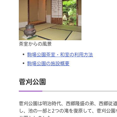
茶室からの風景
駒場公園茶室・和室の利用方法
駒場公園の施設概要
菅刈公園
菅刈公園は明治時代、西郷隆盛の弟、西郷従
し、池の一部と2つの滝を復原して、菅刈公園