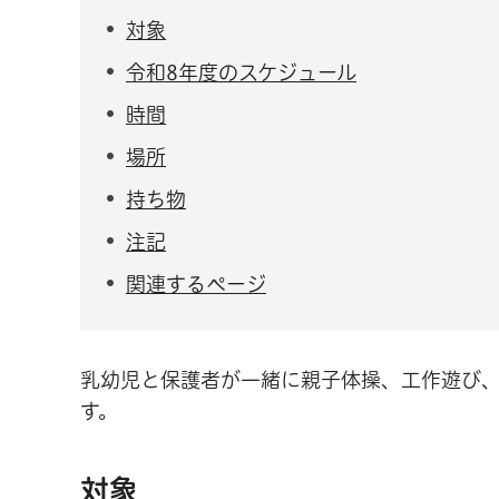
対象
令和8年度のスケジュール
時間
場所
持ち物
注記
関連するページ
乳幼児と保護者が一緒に親子体操、工作遊び
す。
対象