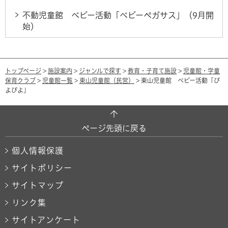
不動児童館 ベビー活動「ベビーペガサス」（9月開
始）
トップページ
>
施設案内
>
ジャンルで探す
>
教育・子育て施設
>
児童館・学童
保育クラブ
>
児童館一覧
>
東山児童館（民営）
> 東山児童館 ベビー活動「ぴ
よぴよ」
ページ先頭に戻る
個人情報保護
サイトポリシー
サイトマップ
リンク集
サイトアンケート