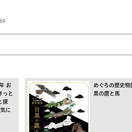
69
年 お
めぐろの歴史物
きっと
黒の鷹と馬
と探
お気に