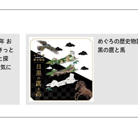
年 お
めぐろの歴史物
きっと
黒の鷹と馬
と探
お気に