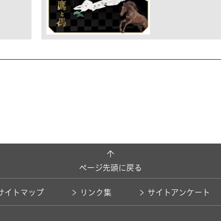
ページ先頭に戻る
サイトマップ
リンク集
サイトアンケート