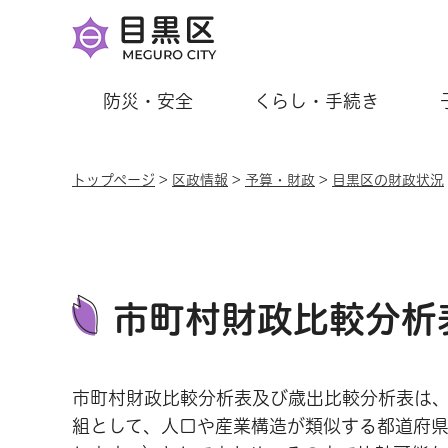
防災・安全
くらし・手続き
トップページ
>
区政情報
>
予算・財政
>
目黒区の財政状況
市町村財政比較分析
市町村財政比較分析表及び歳出比較分析表は
組として、人口や産業構造が類似する都道府