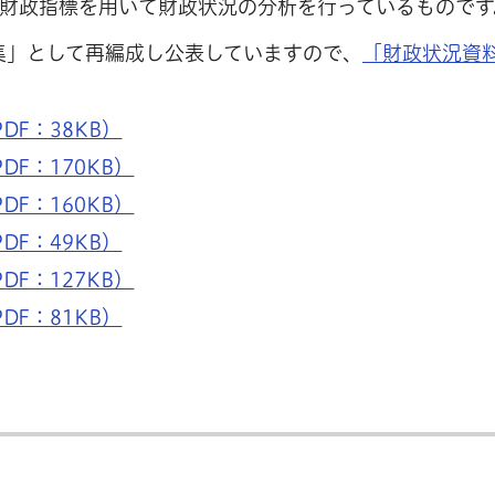
財政指標を用いて財政状況の分析を行っているものです
集」として再編成し公表していますので、
「財政状況資
F：38KB）
F：170KB）
F：160KB）
F：49KB）
F：127KB）
F：81KB）