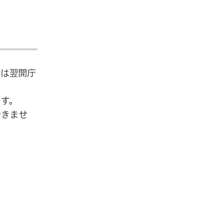
行は翌開庁
ます。
できませ