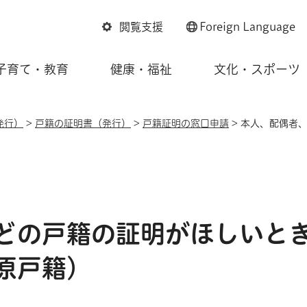
閲覧支援
Foreign
Language
子育て・教育
健康・福祉
文化・スポーツ
発行）
>
戸籍の証明書（発行）
>
戸籍証明の窓口申請
> 本人、配偶者
どの戸籍の証明がほしいと
原戸籍）