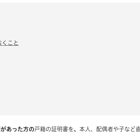
おくこと
籍があった方の
戸籍の証明書を
、
本人、配偶者や子など