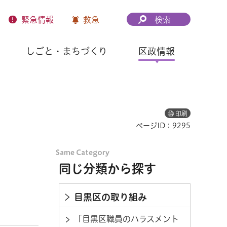
緊急
情報
救急
検索
しごと・まちづくり
区政情報
印刷
ページID：9295
同じ分類から探す
目黒区の取り組み
「目黒区職員のハラスメント