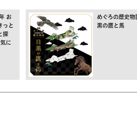
年 お
めぐろの歴史物
きっと
黒の鷹と馬
と探
お気に