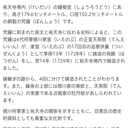
祐天寺境内（けいだい）の鐘楼堂（しょうろうどう）にあ
り、高さ179.6センチメートル、口径102.2センチメートル
の銅製の梵鐘（ぼんしょう）です。
梵鐘に刻まれた銘文と祐天寺に伝わる史料によると、この
梵鐘は6代将軍徳川家宣（いえのぶ）の正室天英院（てんえ
いいん）が、家宣（いえのぶ）の17回忌の追善供養（つい
ぜんくよう）として享保13年（1728年）に鋳造の発願（ほ
つがん）をし、翌14年（1729年）に祐天寺境内で鋳造され
ました。
鋳継ぎの跡から、4回に分けて鋳造されたことがわかりま
す。また、鐘身の上部には徳川家の葵紋と、天英院（てん
えいいん）の実家である近衛家の牡丹紋があしらわれてい
ます。
徳川将軍家と祐天寺の関係を示すとともに、目黒区の歴史
的資料としても貴重な文化財です。