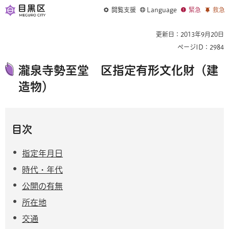
閲覧支援
Language
緊急
救急
更新日：2013年9月20日
ページID：2984
瀧泉寺勢至堂 区指定有形文化財（建
造物）
目次
指定年月日
時代・年代
公開の有無
所在地
交通