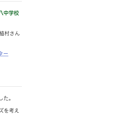
八中学校
植村さん
ター
した。
ズを考え