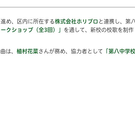
を進め、区内に所在する
株式会社ホリプロ
と連携し、第
ークショップ（全3回）」
を通して、新校の校歌を制作
作曲は、
植村花菜
さんが務め、協力者として
「第八中学