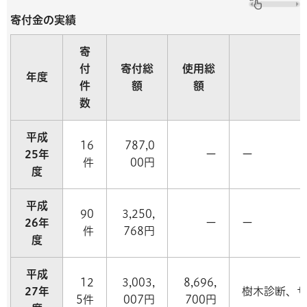
寄付金の実績
寄
付
寄付総
使用総
年度
件
額
額
数
平成
16
787,0
25年
ー
ー
件
00円
度
平成
90
3,250,
26年
ー
ー
件
768円
度
平成
12
3,003,
8,696,
27年
樹木診断、
5件
007円
700円