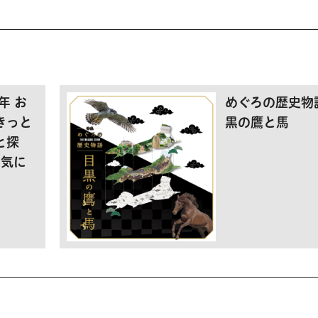
年 お
めぐろの歴史物
きっと
黒の鷹と馬
と探
お気に