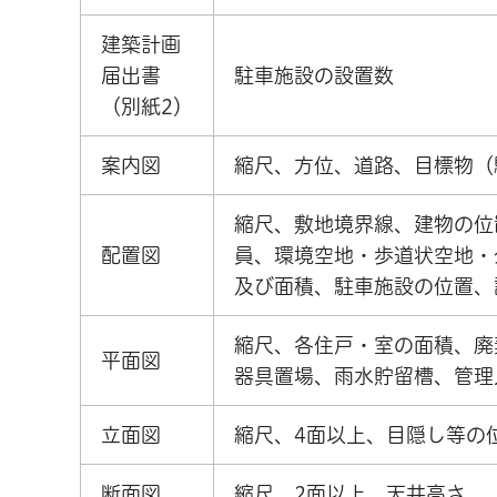
建築計画
届出書
駐車施設の設置数
（別紙2）
案内図
縮尺、方位、道路、目標物（
縮尺、敷地境界線、建物の位
配置図
員、環境空地・歩道状空地・
及び面積、駐車施設の位置、
縮尺、各住戸・室の面積、廃
平面図
器具置場、雨水貯留槽、管理
立面図
縮尺、4面以上、目隠し等の
断面図
縮尺、2面以上、天井高さ