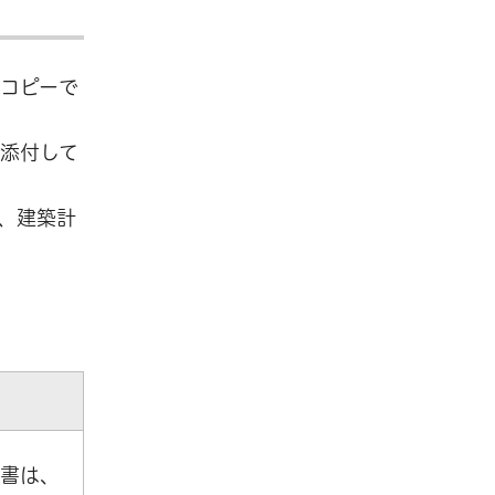
はコピーで
添付して
、建築計
書は、