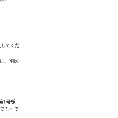
入してくだ
は、別図
第1号様
でも可で