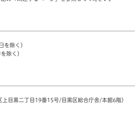
3日を除く）
時を除く）
上目黒二丁目19番15号/目黒区総合庁舎/本館6階）