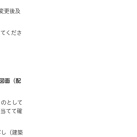
変更後及
してくださ
図面（配
ものとして
を当てて確
写し（建築