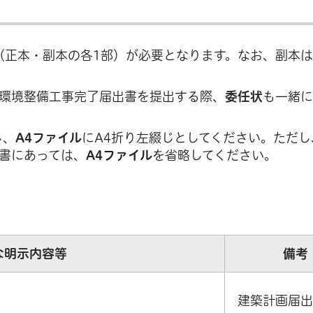
（正本・副本の各1部）が必要となります。なお、副本
環境整備工事完了届出書を提出する際、
委任状
も一緒に
し、
A4ファイル
にA4折り左綴じとしてください。ただし
書にあっては、
A4ファイル
を省略してください。
な明示内容等
備考
建築計画届出