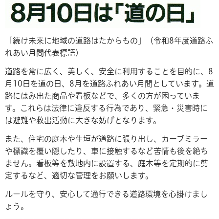
「続け未来に地域の道路はたからもの」（令和8年度道路ふ
れあい月間代表標語）
道路を常に広く、美しく、安全に利用することを目的に、8
月10日を道の日、8月を道路ふれあい月間としています。道
路にはみ出た商品や看板などで、多くの方が困っていま
す。これらは法律に違反する行為であり、緊急・災害時に
は避難や救出活動に大きな妨げとなります。
また、住宅の庭木や生垣が道路に張り出し、カーブミラー
や標識を覆い隠したり、車に接触するなど苦情も後を絶ち
ません。看板等を敷地内に設置する、庭木等を定期的に剪
定するなど、適切な管理をお願いします。
ルールを守り、安心して通行できる道路環境を心掛けまし
ょう。