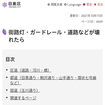
閲覧支援
Language
緊急
救急
更新日：2021年10月15日
ページID：4929
街路灯・ガードレール・道路などが壊
れたら
目次
区道（道路・河川・橋）
都道（目黒通り・駒沢通り・山手通り・環状七号線
など）
国道（玉川通り）
関連するページ