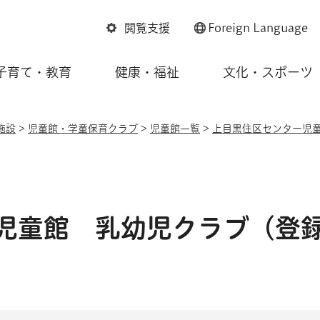
閲覧支援
Foreign
Language
子育て・教育
健康・福祉
文化・スポーツ
施設
>
児童館・学童保育クラブ
>
児童館一覧
>
上目黒住区センター児
児童館 乳幼児クラブ（登