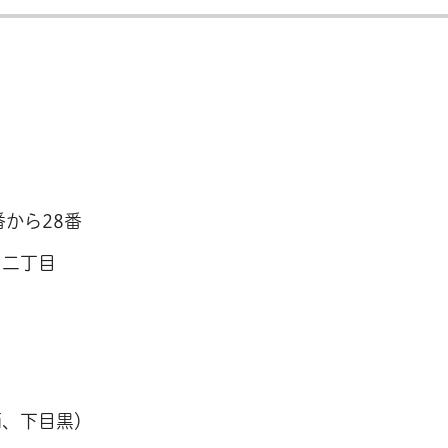
から28番
ら二丁目
面、下目黒）