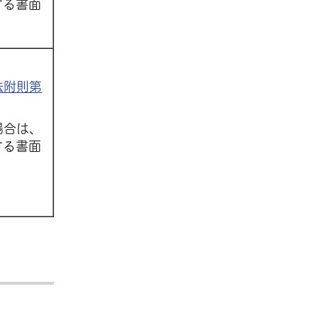
する書面
法附則第
場合は、
する書面