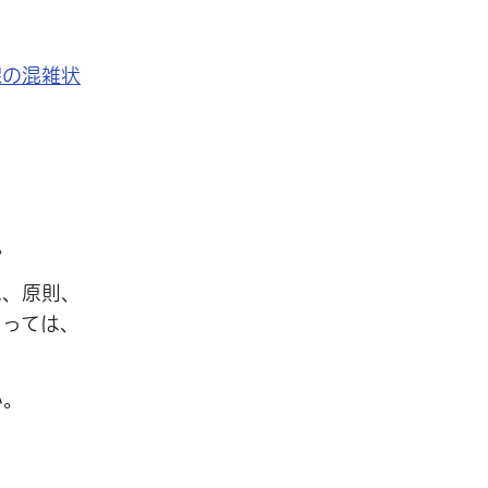
課の混雑状
。
は、原則、
よっては、
い。