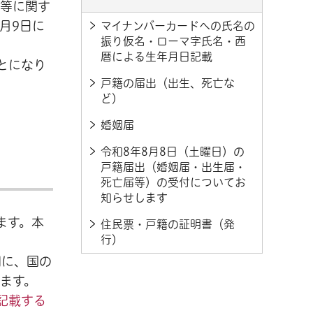
用等に関す
月9日に
マイナンバーカードへの氏名の
振り仮名・ローマ字氏名・西
暦による生年月日記載
とになり
戸籍の届出（出生、死亡な
ど）
婚姻届
令和8年8月8日（土曜日）の
戸籍届出（婚姻届・出生届・
死亡届等）の受付についてお
知らせします
ます。本
住民票・戸籍の証明書（発
行）
間に、国の
ます。
記載する