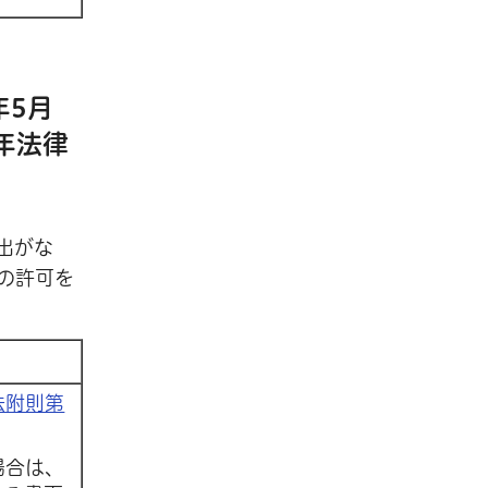
年5月
年法律
出がな
の許可を
法附則第
場合は、