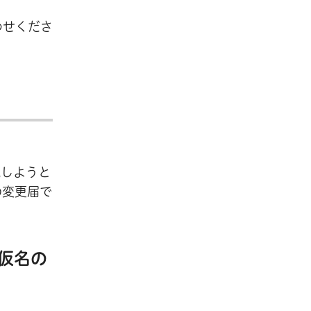
わせくださ
載しようと
の変更届で
仮名の