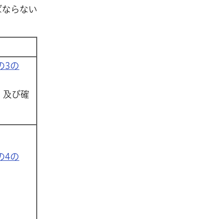
ばならない
の3の
）及び確
の4の
）